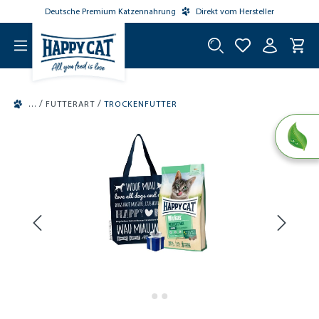
Deutsche Premium Katzennahrung
Direkt vom Hersteller
tinhalt springen
/
/
FUTTERART
TROCKENFUTTER