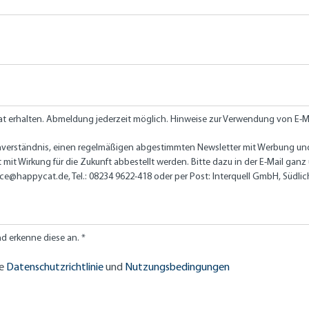
t erhalten. Abmeldung jederzeit möglich. Hinweise zur Verwendung von E-M
Einverständnis, einen regelmäßigen abgestimmten Newsletter mit Werbung un
 mit Wirkung für die Zukunft abbestellt werden. Bitte dazu in der E-Mail ga
ice@happycat.de
, Tel.: 08234 9622-418 oder per Post: Interquell GmbH, Südli
 erkenne diese an. *
ie
Datenschutzrichtlinie
und
Nutzungsbedingungen