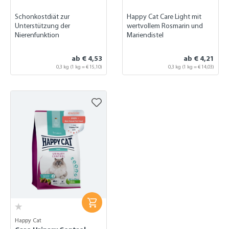
Schonkostdiät zur
Happy Cat Care Light mit
Unterstützung der
wertvollem Rosmarin und
Nierenfunktion
Mariendistel
ab € 4,53
ab € 4,21
0,3 kg
(1 kg = € 15,10)
0,3 kg
(1 kg = € 14,03)
Happy Cat