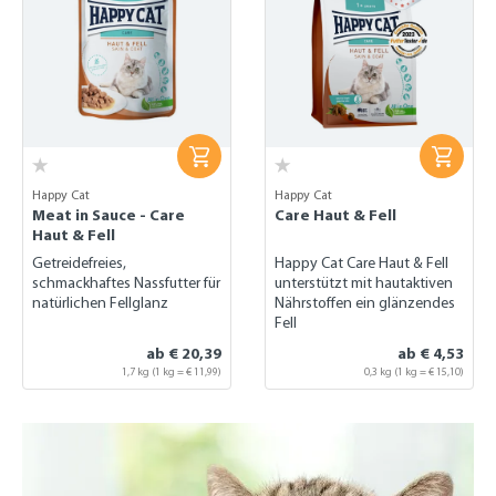
Happy Cat
Happy Cat
Meat in Sauce - Care
Care Haut & Fell
Haut & Fell
Getreidefreies,
Happy Cat Care Haut & Fell
schmackhaftes Nassfutter für
unterstützt mit hautaktiven
natürlichen Fellglanz
Nährstoffen ein glänzendes
Fell
ab € 20,39
ab € 4,53
1,7 kg
(1 kg = € 11,99)
0,3 kg
(1 kg = € 15,10)