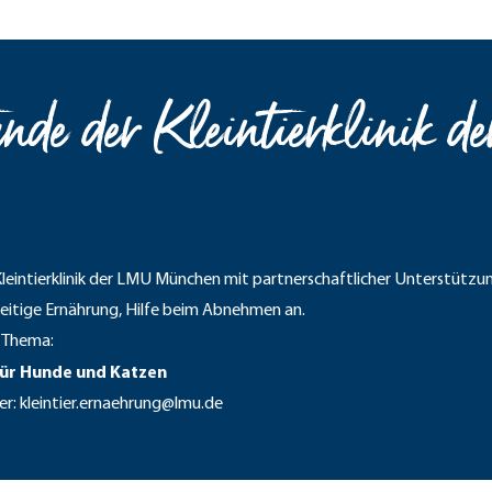
nde der Kleintierklinik 
 Kleintierklinik der LMU München mit partnerschaftlicher Unterstüt
eitige Ernährung, Hilfe beim Abnehmen an.
m Thema:
für Hunde und Katzen
er:
kleintier.ernaehrung@lmu.de