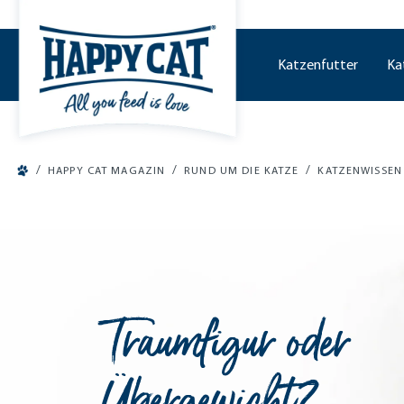
tinhalt springen
Katzenfutter
Ka
/
/
/
HAPPY CAT MAGAZIN
RUND UM DIE KATZE
KATZENWISSEN
Traumfigur oder
Übergewicht?