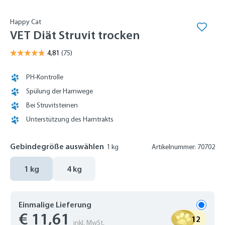
Happy Cat
VET Diät Struvit trocken
PH-Kontrolle
Spülung der Harnwege
Bei Struvitsteinen
Unterstützung des Harntrakts
Gebindegröße auswählen
1 kg
Artikelnummer: 70702
1 kg
4 kg
Einmalige Lieferung
€ 11,61
12
inkl. MwSt.