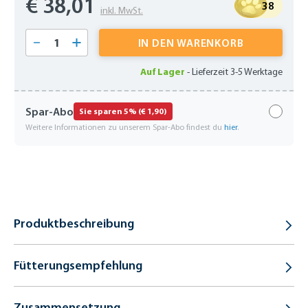
€ 38,01
38
inkl. MwSt.
Produkt Anzahl: Gib den gewünschten Wert 
IN DEN WARENKORB
Auf Lager
-
Lieferzeit 3-5 Werktage
Spar-Abo
Sie sparen 5% (€ 1,90)
Weitere Informationen zu unserem Spar-Abo findest du
hier
.
Produktbeschreibung
Fütterungsempfehlung
Zusammensetzung