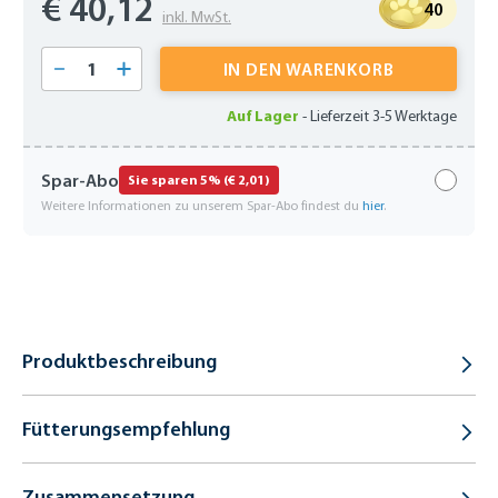
€ 40,12
40
inkl. MwSt.
Produkt Anzahl: Gib den gewünschten Wert 
IN DEN WARENKORB
Auf Lager
-
Lieferzeit 3-5 Werktage
Spar-Abo
Sie sparen 5% (€ 2,01)
Weitere Informationen zu unserem Spar-Abo findest du
hier
.
Produktbeschreibung
Fütterungsempfehlung
Zusammensetzung