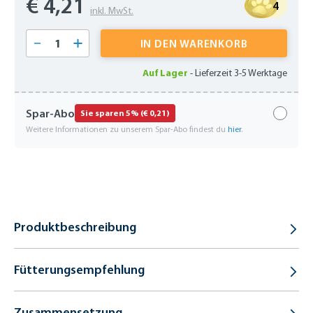
€ 4,21
4
inkl. MwSt.
Produkt Anzahl: Gib den gewünschten Wert 
IN DEN WARENKORB
Auf Lager
-
Lieferzeit 3-5 Werktage
Spar-Abo
Sie sparen 5% (€ 0,21)
Weitere Informationen zu unserem Spar-Abo findest du
hier
.
Produktbeschreibung
Fütterungsempfehlung
Zusammensetzung