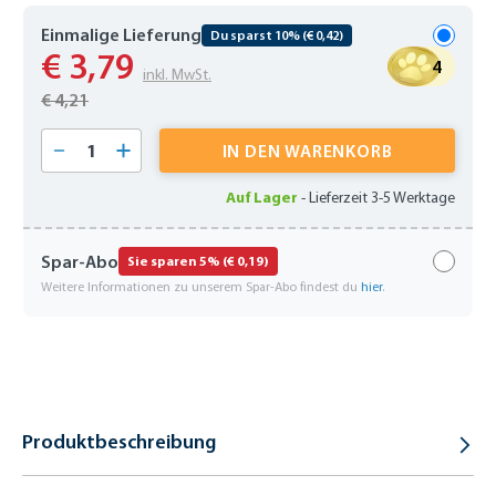
Einmalige Lieferung
Du sparst 10% (€ 0,42)
€ 3,79
4
inkl. MwSt.
€ 4,21
Produkt Anzahl: Gib den gewünschten Wert 
IN DEN WARENKORB
Auf Lager
-
Lieferzeit 3-5 Werktage
Spar-Abo
Sie sparen 5% (€ 0,19)
Weitere Informationen zu unserem Spar-Abo findest du
hier
.
Produktbeschreibung