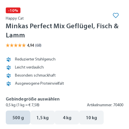
-10%
Happy Cat
Minkas Perfect Mix Geflügel, Fisch &
Lamm
Reduzierter Stuhlgeruch
Leicht verdaulich
Besonders schmackhaft
Ausgewogene Proteinvielfalt
Gebindegröße auswählen
0,5 kg
(1 kg = € 7,58)
Artikelnummer: 70400
500 g
1,5 kg
4 kg
10 kg