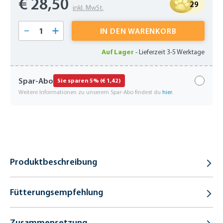
€ 28,50
29
inkl. MwSt.
Produkt Anzahl: Gib den gewünschten Wert 
IN DEN WARENKORB
Auf Lager
-
Lieferzeit 3-5 Werktage
Spar-Abo
Sie sparen 5% (€ 1,42)
Weitere Informationen zu unserem Spar-Abo findest du
hier
.
Produktbeschreibung
Fütterungsempfehlung
Zusammensetzung