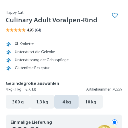
Happy Cat
Culinary Adult Voralpen-Rind
XL Krokette
Unterstützt die Gelenke
Unterstützung der Gebisspflege
Glutenfreie Rezeptur
Gebindegröße auswählen
4 kg
(1 kg = € 7,13)
Artikelnummer: 70559
300 g
1,3 kg
4 kg
10 kg
Einmalige Lieferung