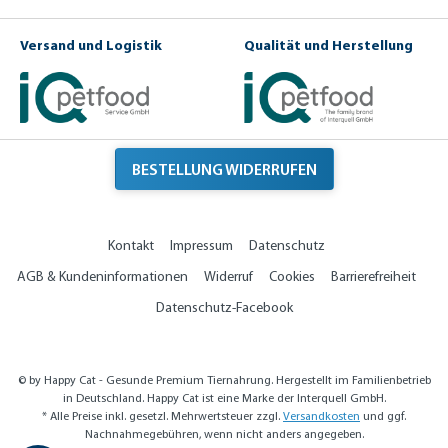
d
u
e
n
r
d
Versand und Logistik
Qualität und Herstellung
S
F
n
is
a
c
c
h
k
e
n
BESTELLUNG WIDERRUFEN
Kontakt
Impressum
Datenschutz
AGB & Kundeninformationen
Widerruf
Cookies
Barrierefreiheit
Datenschutz-Facebook
© by Happy Cat - Gesunde Premium Tiernahrung. Hergestellt im Familienbetrieb
in Deutschland. Happy Cat ist eine Marke der Interquell GmbH.
* Alle Preise inkl. gesetzl. Mehrwertsteuer zzgl.
Versandkosten
und ggf.
Nachnahmegebühren, wenn nicht anders angegeben.