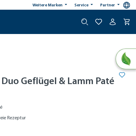
Weitere Marken
Service
Partner
 Duo Geflügel & Lamm Paté
té
reie Rezeptur