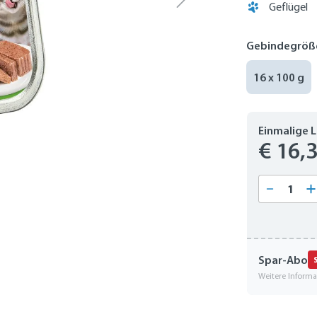
Geflügel
Gebindegröß
16 x 100 g
Einmalige 
€ 16,
Produkt
Spar-Abo
Weitere Inform