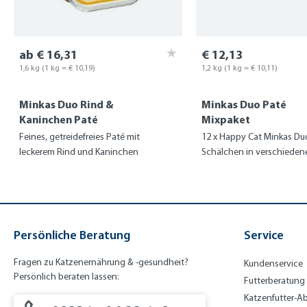
ab € 16,31
€ 12,13
1,6 kg
(1 kg = € 10,19)
1,2 kg
(1 kg = € 10,11)
Minkas Duo Rind &
Minkas Duo Paté
Kaninchen Paté
Mixpaket
Feines, getreidefreies Paté mit
12 x Happy Cat Minkas Du
leckerem Rind und Kaninchen
Schälchen in verschieden
Persönliche Beratung
Service
Fragen zu Katzenernährung & -gesundheit?
Kundenservice
Persönlich beraten lassen:
Futterberatung
Katzenfutter-A