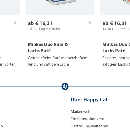
ab € 16,31
ab € 16,31
1,6 kg
(1 kg = € 10,19)
1,6 kg
(1 kg = € 10
Minkas Duo Rind &
Minkas Duo 
Lachs Paté
Lachs Paté
o
Getreidefreies Paté mit herzhaftem
Feinstes, getrei
en Sorten
Rind und saftigem Lachs
saftigem Lachs 
Über Happy Cat
Markenwelt
Ernährungskonzept
bo
Herstellungsverfahren