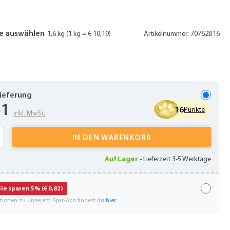
e auswählen
1,6 kg
(1 kg = € 10,19)
Artikelnummer: 70762B16
Lieferung
31
16
Punkte
inkl. MwSt.
 Anzahl: Gib den gewünschten Wert ein oder
IN DEN WARENKORB
Auf Lager
-
Lieferzeit 3-5 Werktage
Sie sparen 5% (€ 0,82)
ationen zu unserem Spar-Abo findest du
hier
.