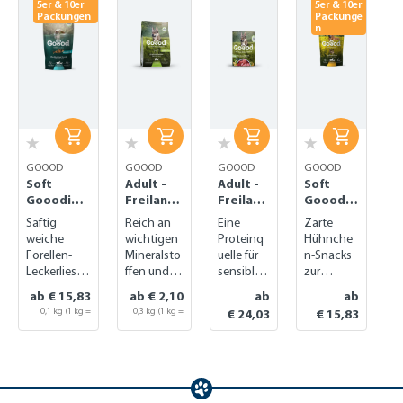
5er & 10er
5er & 10er
Packungen
Packunge
n
GOOOD
GOOOD
GOOOD
GOOOD
Soft
Adult -
Adult -
Soft
Gooodies
Freiland-
Freiland
Gooodie
-
Lamm
-Lamm
s -
Saftig
Reich an
Eine
Zarte
Nachhalti
Freiland
weiche
wichtigen
Proteinq
Hühnche
ge Forelle
-Huhn
Forellen-
Mineralsto
uelle für
n-Snacks
Leckerlies
ffen und
sensible
zur
für deinen
gut für die
Hunde
Belohnun
ab € 15,83
ab € 2,10
ab
ab
Liebling
Gelenke
und gut
g oder
0,1 kg
(1 kg =
0,3 kg
(1 kg =
€ 24,03
€ 15,83
für die
fürs
€ 31,60)
€ 7,00)
Gelenke
Training