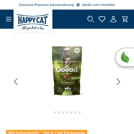
Deutsche Premium Katzennahrung
Direkt vom Hersteller
tinhalt springen
Mit Superfoods
5er & 10er Packungen