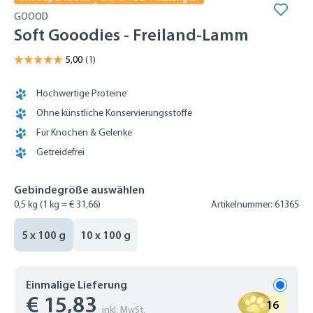
GOOOD
Soft Gooodies - Freiland-Lamm
Hochwertige Proteine
Ohne künstliche Konservierungsstoffe
Für Knochen & Gelenke
Getreidefrei
Gebindegröße auswählen
0,5 kg
(1 kg = € 31,66)
Artikelnummer: 61365
5 x 100 g
10 x 100 g
Einmalige Lieferung
€ 15,83
16
inkl. MwSt.