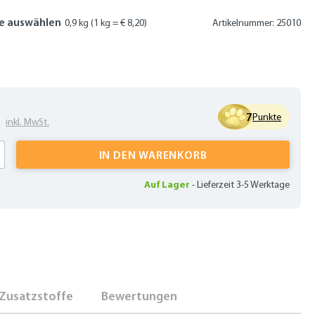
e auswählen
0,9 kg
(1 kg = € 8,20)
Artikelnummer: 25010
8
7
Punkte
inkl. MwSt.
 Anzahl: Gib den gewünschten Wert ein oder
IN DEN WARENKORB
Auf Lager
-
Lieferzeit 3-5 Werktage
Zusatzstoffe
Bewertungen