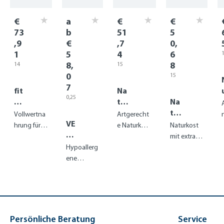
€
a
€
€
73
b
51
5
,9
€
,7
0,
1
5
4
6
(
8,
8
14
15
kg
kg
0
15
€
(1
(1
kg
7
kg =
kg =
fit
Na
(1
€ 5,2
€ 3,4
0,25
kg =
&
tur
Na
8)
5)
kg
€ 3,3
vit
Cr
tur
(1
Vollwertna
Artgerecht
8)
kg
al -
VE
oq
Cr
hrung für
e Naturkost
Naturkost
=
Sp
T
Ac
oq
Hunde im
für aktive
mit extra
R
€ 23
ort
Ak
tiv
XX
2,28
Hochleistu
Hypoallerg
Hunde mit
großen
)
No
tiz
e
L
ngsbereich
ene
regionalen
Kroketten
rdi
ym
Nahrungse
Zutaten
speziell für
c
rgänzung
große
für die
Hunde
Verdauung
Persönliche Beratung
Service