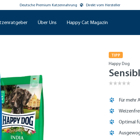
Deutsche Premium Katzennahrung
Direkt vom Hersteller
tzenratgeber
Über Uns
Happy Cat Magazin
TIPP
Happy Dog
Sensibl
Für mehr 
Weizenfre
Optimal fü
Ausgewoge