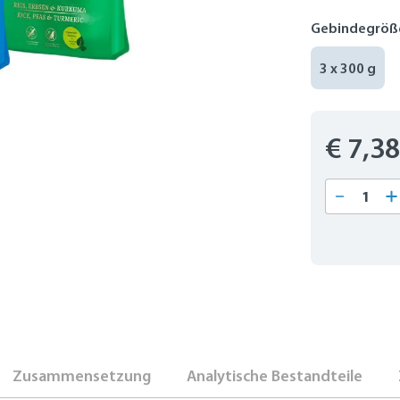
Gebindegröß
3 x 300 g
€ 7,3
Produkt
Zusammensetzung
Analytische Bestandteile