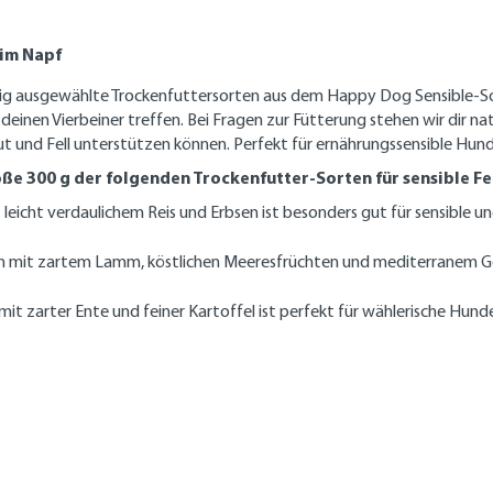
 im Napf
tig ausgewählte Trockenfuttersorten aus dem Happy Dog Sensible-Sor
einen Vierbeiner treffen. Bei Fragen zur Fütterung stehen wir dir natü
 und Fell unterstützen können. Perfekt für ernährungssensible Hund
öße 300 g der folgenden Trockenfutter-Sorten für sensible F
leicht verdaulichem Reis und Erbsen ist besonders gut für sensible 
n mit zartem Lamm, köstlichen Meeresfrüchten und mediterranem Ge
t zarter Ente und feiner Kartoffel ist perfekt für wählerische Hunde