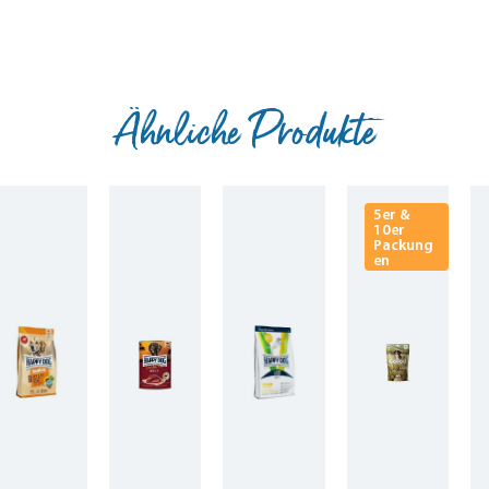
Ähnliche Produkte
5er &
10er
Packung
en