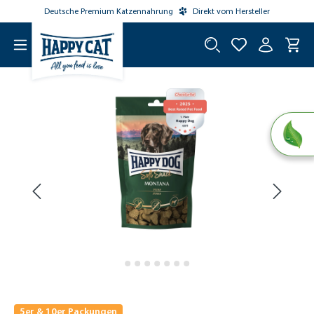
Deutsche Premium Katzennahrung
Direkt vom Hersteller
tinhalt springen
5er & 10er Packungen