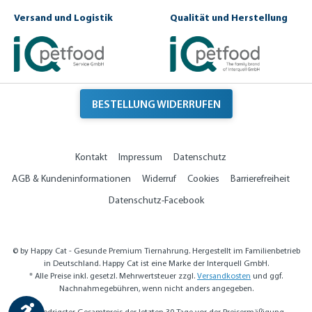
Versand und Logistik
Qualität und Herstellung
BESTELLUNG WIDERRUFEN
Kontakt
Impressum
Datenschutz
AGB & Kundeninformationen
Widerruf
Cookies
Barrierefreiheit
Datenschutz-Facebook
© by Happy Cat - Gesunde Premium Tiernahrung. Hergestellt im Familienbetrieb
in Deutschland. Happy Cat ist eine Marke der Interquell GmbH.
* Alle Preise inkl. gesetzl. Mehrwertsteuer zzgl.
Versandkosten
und ggf.
Nachnahmegebühren, wenn nicht anders angegeben.
Werkzeugleiste anzeigen