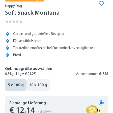
Happy Dog
Soft Snack Montana
Gluten- und getreidefreie Rezeptur
Für sensible Hunde
Tierärztlich empfohlen bei Futtermittelunverträglichkeit
Pferd
Gebindegröße auswählen
0,5 kg
(1 kg = € 24,28)
Artikelnummer: 61358
5 x 100 g
10 x 100 g
Einmalige Lieferung
€ 12,14
12
inkl. MwSt.