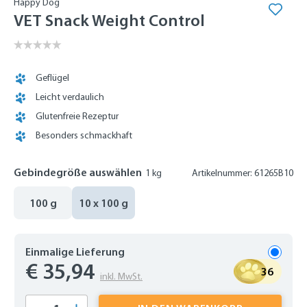
Happy Dog
VET Snack Weight Control
Geflügel
Leicht verdaulich
Glutenfreie Rezeptur
Besonders schmackhaft
Gebindegröße auswählen
1 kg
Artikelnummer: 61265B10
100 g
10 x 100 g
Einmalige Lieferung
€ 35,94
36
inkl. MwSt.
Produkt Anzahl: Gib den gewünschten Wert 