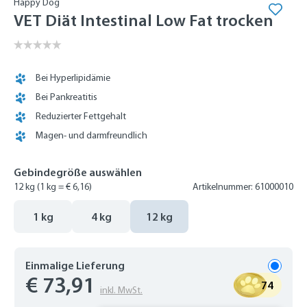
Happy Dog
VET Diät Intestinal Low Fat trocken
Bei Hyperlipidämie
Bei Pankreatitis
Reduzierter Fettgehalt
Magen- und darmfreundlich
Gebindegröße auswählen
12 kg
(1 kg = € 6,16)
Artikelnummer: 61000010
1 kg
4 kg
12 kg
Einmalige Lieferung
€ 73,91
74
inkl. MwSt.