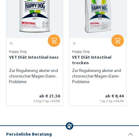
Happy Dog
Happy Dog
VET Diät Intestinal nass
VET Diät Intestinal
trocken
Zur Regulierung akuter und
Zur Regulierung akuter und
chronischer Magen-Darm-
chronischer Magen-Darm-
Probleme
Probleme
ab € 21,56
ab € 8,44
2,4 kg
(1 kg = € 8,98)
1 kg (1 kg = € 8,44)
Persönliche Beratung